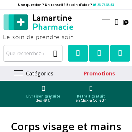
Une question ? Un conseil ? Besoin d’aide ?
03 23 76 33 53
Pharmacie Lamartine Votre
0
Catégories
Promotions
Livraison gratuite
Retrait gratuit
*
*
dès 49 €
en Click & Collect
Corps visage et mains