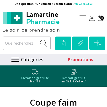
Une question ? Un conseil ? Besoin d’aide ?
03 23 76 33 53
Pharmacie Lamartine Votre
0
Catégories
Promotions
Livraison gratuite
Retrait gratuit
*
*
dès 49 €
en Click & Collect
Coupe faim