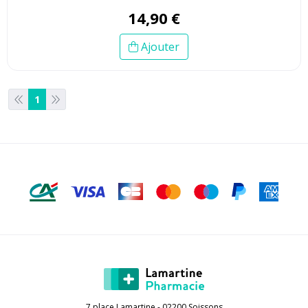
14
,
90
€
Ajouter
1
7 place Lamartine - 02200 Soissons