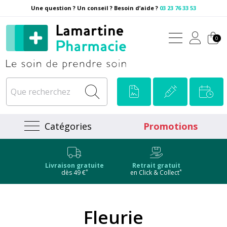
Une question ? Un conseil ? Besoin d’aide ?
03 23 76 33 53
Pharmacie Lamartine Votre
0
Catégories
Promotions
Livraison gratuite
Retrait gratuit
*
*
dès 49 €
en Click & Collect
Fleurie