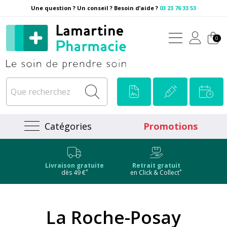
Une question ? Un conseil ? Besoin d’aide ?
03 23 76 33 53
Pharmacie Lamartine Votre
0
Catégories
Promotions
Livraison gratuite
Retrait gratuit
*
*
dès 49 €
en Click & Collect
La Roche-Posay