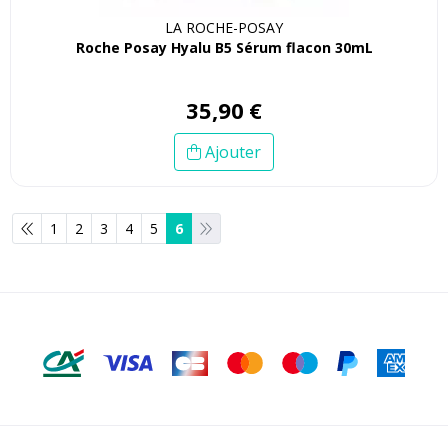
LA ROCHE-POSAY
Roche Posay Hyalu B5 Sérum flacon 30mL
35
,
90
€
Ajouter
1
2
3
4
5
6