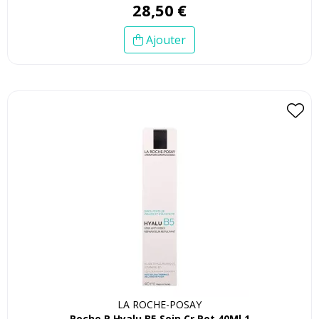
28
,
50
€
Ajouter
LA ROCHE-POSAY
Roche P Hyalu B5 Soin Cr Pot 40Ml 1