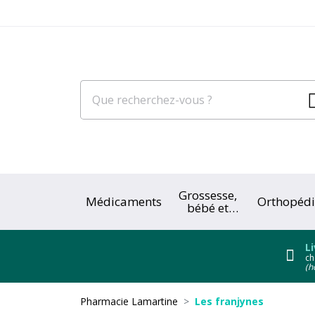
Grossesse,
Médicaments
Orthopédi
bébé et
enfant
Li
ch
(h
Pharmacie Lamartine
Les franjynes