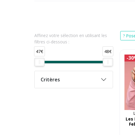
Affinez votre sélection en utilisant les
Pose
filtres ci-dessous :
47€
48€
-3
Critères
Les 
Fe