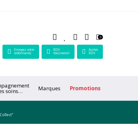
 Lamartine Votre pharmacie en ligne à votre service
0
Envoyez votre
RDV
Autres
ordonnance
Vaccination
RDV
mpagnement
Marques
Promotions
es soins
ologiques
*
Collect