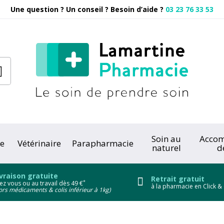
Une question ? Un conseil ? Besoin d’aide ?
03 23 76 33 53
Pharmacie
Soin au
Acco
e
Vétérinaire
Parapharmacie
naturel
d
onc
vraison gratuite
Retrait gratuit
*
ez vous ou au travail dès 49 €
à la pharmacie en Click & 
ors médicaments & colis inférieur à 1kg)