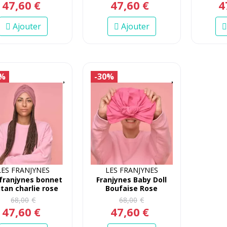
47
,
60
€
47
,
60
€
4
Ajouter
Ajouter
0%
-30%
LES FRANJYNES
LES FRANJYNES
franjynes bonnet
Franjynes Baby Doll
tan charlie rose
Boufaise Rose
68
,
00
€
68
,
00
€
47
,
60
€
47
,
60
€