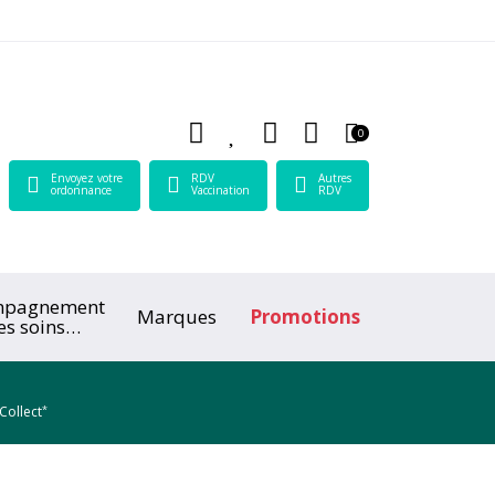
 Lamartine Votre pharmacie en ligne à votre service
0
Envoyez votre
RDV
Autres
ordonnance
Vaccination
RDV
mpagnement
Marques
Promotions
es soins
ologiques
*
Collect