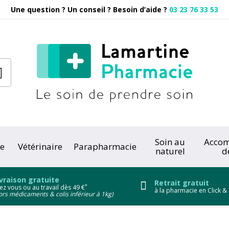
Une question ? Un conseil ? Besoin d’aide ?
03 23 76 33 53
Pharmacie
Soin au
Acco
e
Vétérinaire
Parapharmacie
naturel
d
onc
vraison gratuite
Retrait gratuit
*
ez vous ou au travail dès 49 €
à la pharmacie en Click & 
ors médicaments & colis inférieur à 1kg)