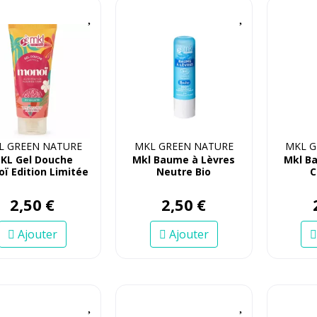
L GREEN NATURE
MKL GREEN NATURE
MKL G
KL Gel Douche
Mkl Baume à Lèvres
Mkl B
ï Edition Limitée
Neutre Bio
C
100ml
2
,
50
€
2
,
50
€
Ajouter
Ajouter