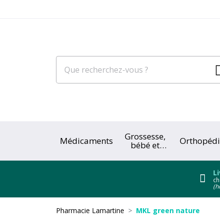
Grossesse,
Médicaments
Orthopédi
bébé et
enfant
Li
ch
(h
Pharmacie Lamartine
MKL green nature