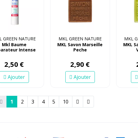
L GREEN NATURE
MKL GREEN NATURE
MKL G
Mkl Baume
MKL Savon Marseille
MKL Sa
arateur Intense
Peche
Bio
2
,
50
€
2
,
90
€
Ajouter
Ajouter
1
2
3
4
5
10