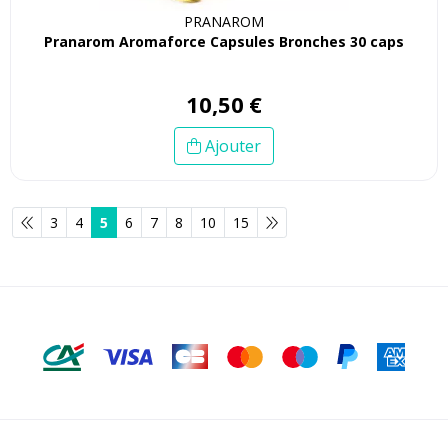
PRANAROM
Pranarom Aromaforce Capsules Bronches 30 caps
10
,
50
€
Ajouter
3
4
5
6
7
8
10
15