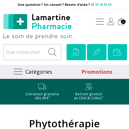
Une question ? Un conseil ? Besoin d’aide ?
03 23 76 33 53
Pharmacie Lamartine Votre
0
Catégories
Promotions
Livraison gratuite
Retrait gratuit
*
*
dès 49 €
en Click & Collect
Phytothérapie