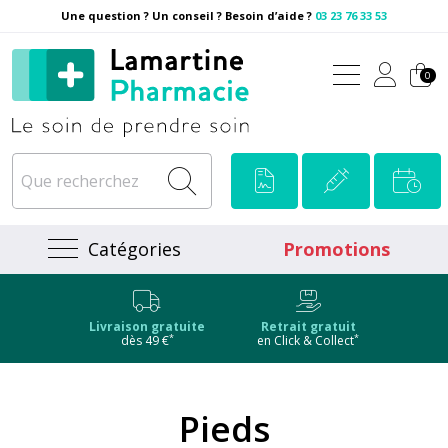
Une question ? Un conseil ? Besoin d’aide ?
03 23 76 33 53
Pharmacie Lamartine Votre
0
Catégories
Promotions
Livraison gratuite
Retrait gratuit
*
*
dès 49 €
en Click & Collect
Pieds