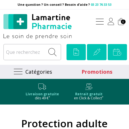
Une question ? Un conseil ? Besoin d’aide ?
03 23 76 33 53
Pharmacie Lamartine Votre
0
Catégories
Promotions
Livraison gratuite
Retrait gratuit
*
*
dès 49 €
en Click & Collect
Protection adulte