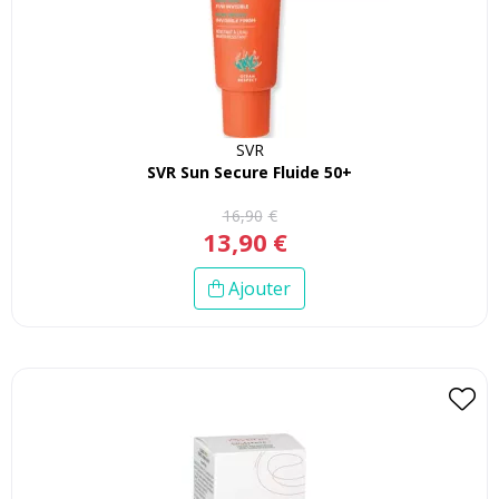
SVR
SVR Sun Secure Fluide 50+
16
,
90
€
13
,
90
€
Ajouter