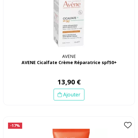
AVENE
AVENE Cicalfate Crème Réparatrice spf50+
13
,
90
€
Ajouter
-17%