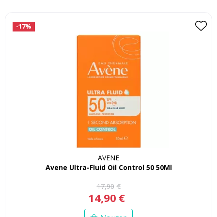
-17%
AVENE
Avene Ultra-Fluid Oil Control 50 50Ml
17
,
90
€
14
,
90
€