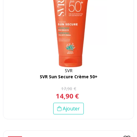
SVR
SVR Sun Secure Crème 50+
17
,
90
€
14
,
90
€
Ajouter