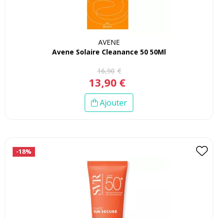
AVENE
Avene Solaire Cleanance 50 50Ml
16
,
90
€
13
,
90
€
Ajouter
-18%