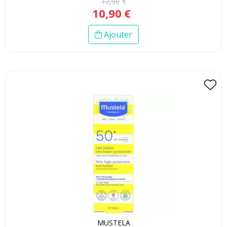
12
,
90
€
10
,
90
€
Ajouter
MUSTELA