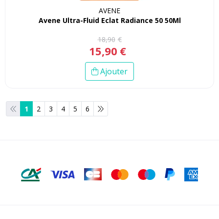
AVENE
Avene Ultra-Fluid Eclat Radiance 50 50Ml
18
,
90
€
15
,
90
€
Ajouter
1
2
3
4
5
6