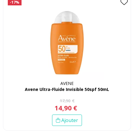
-17%
AVENE
Avene Ultra-Fluide Invisible 50spf 50mL
17
,
90
€
14
,
90
€
Ajouter