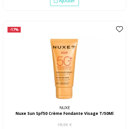
Ajouter
-17%
NUXE
Nuxe Sun Spf50 Crème Fondante Visage T/50Ml
18
,
90
€