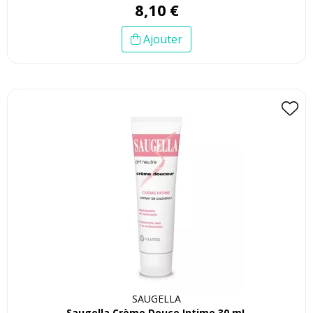
8
,
10
€
Ajouter
SAUGELLA
Saugella Crème Douce Intime 30 mL