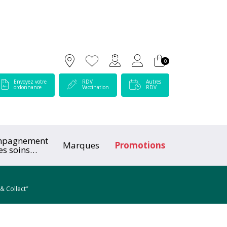
 Lamartine Votre pharmacie en ligne à votre service
0
Envoyez votre
RDV
Autres
ordonnance
Vaccination
RDV
mpagnement
Marques
Promotions
es soins
ologiques
*
 & Collect