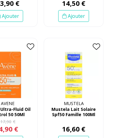
13
,
90
€
14
,
50
€
Ajouter
Ajouter
AVENE
MUSTELA
Ultra-Fluid Oil
Mustela Lait Solaire
rol 50 50Ml
Spf50 Famille 100Ml
17
,
90
€
4
,
90
€
16
,
60
€