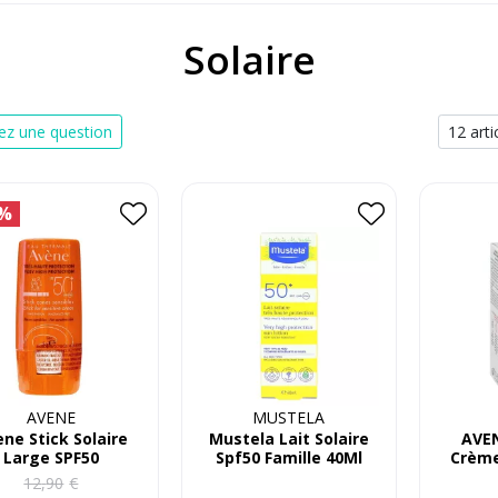
Solaire
z une question
6%
AVENE
MUSTELA
ne Stick Solaire
Mustela Lait Solaire
AVEN
Large SPF50
Spf50 Famille 40Ml
Crème
12
,
90
€