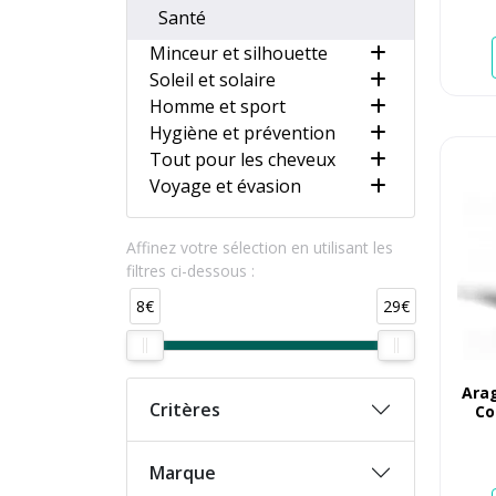
Santé
Minceur et silhouette
Soleil et solaire
Homme et sport
Hygiène et prévention
Tout pour les cheveux
Voyage et évasion
Affinez votre sélection en utilisant les
filtres ci-dessous :
8€
29€
Arag
Critères
Co
Marque