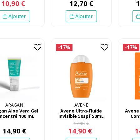
10
,
90
€
12
,
70
€
Ajouter
Ajouter
-17%
-17%
ARAGAN
AVENE
an Aloe Vera Gel
Avene Ultra-Fluide
Avene 
ncentré 100 mL
Invisible 50spf 50mL
Cont
17
,
90
€
14
,
90
€
14
,
90
€
1