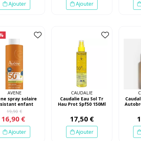
Ajouter
Ajouter
5%
AVENE
CAUDALIE
C
ne spray solaire
Caudalie Eau Sol Tr
Caudal
ésistant enfant
Hau Prot Spf50 150Ml
Autobr
200ml
19
,
90
€
16
,
90
€
17
,
50
€
Ajouter
Ajouter