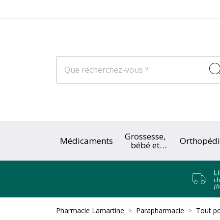
Grossesse,
Médicaments
Orthopédi
bébé et
enfant
L
ch
(h
Pharmacie Lamartine
Parapharmacie
Tout po