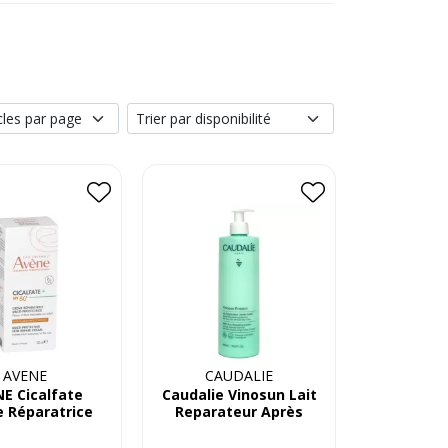
AVENE
CAUDALIE
E Cicalfate
Caudalie Vinosun Lait
 Réparatrice
Reparateur Après
spf50+
soleil 400Ml