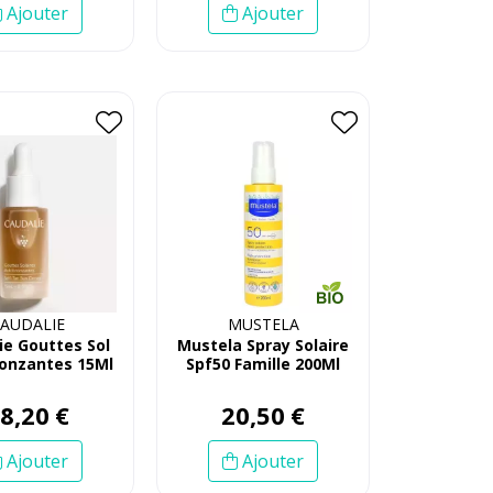
Ajouter
Ajouter
AUDALIE
MUSTELA
ie Gouttes Sol
Mustela Spray Solaire
onzantes 15Ml
Spf50 Famille 200Ml
18
,
20
€
20
,
50
€
Ajouter
Ajouter