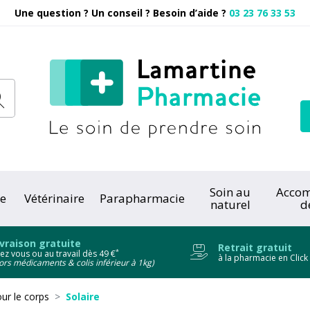
Une question ? Un conseil ? Besoin d’aide ?
03 23 76 33 53
Pharmacie
Soin au
Acco
e
Vétérinaire
Parapharmacie
naturel
d
onc
ivraison gratuite
Retrait gratuit
*
ez vous ou au travail dès 49 €
à la pharmacie en Click
ors médicaments & colis inférieur à 1kg)
ur le corps
Solaire