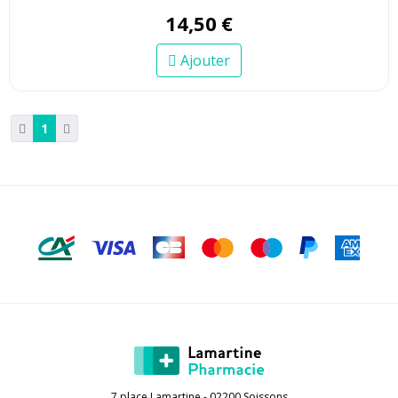
14
,
50
€
Ajouter
1
7 place Lamartine - 02200 Soissons