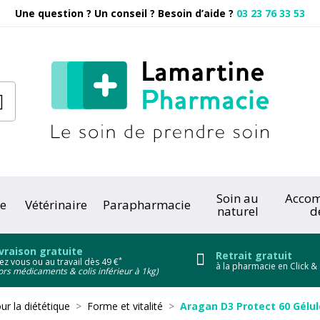
Une question ? Un conseil ? Besoin d’aide ?
03 23 76 33 53
Pharmacie
Soin au
Acco
e
Vétérinaire
Parapharmacie
naturel
d
onc
vraison gratuite
Retrait gratuit
*
ez vous ou au travail dès 49 €
à la pharmacie en Click & 
ors médicaments & colis inférieur à 1kg)
ur la diététique
Forme et vitalité
Aragan D3 Protect 60 Gélul