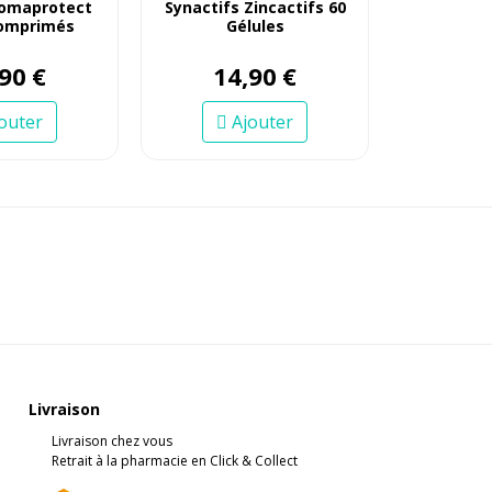
omaprotect
Synactifs Zincactifs 60
Comprimés
Gélules
90
€
14
,
90
€
outer
Ajouter
Livraison
Livraison chez vous
Retrait à la pharmacie en Click & Collect