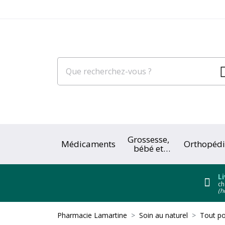
Grossesse,
Médicaments
Orthopédi
bébé et
enfant
Li
ch
(h
Pharmacie Lamartine
Soin au naturel
Tout po