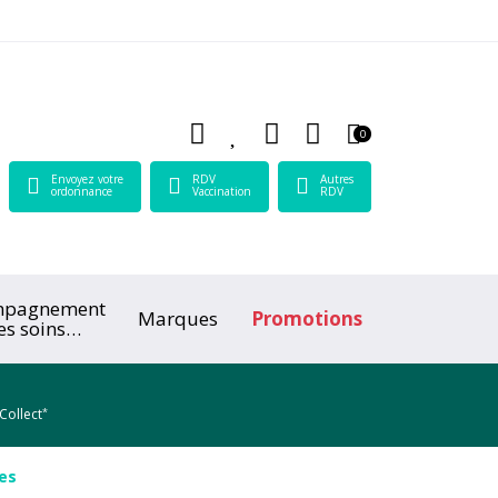
 Lamartine Votre pharmacie en ligne à votre service
0
Envoyez votre
RDV
Autres
ordonnance
Vaccination
RDV
mpagnement
Marques
Promotions
es soins
ologiques
*
Collect
es