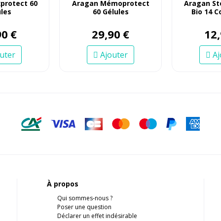
protect 60
Aragan Mémoprotect
Aragan St
les
60 Gélules
Bio 14 
90
€
29
,
90
€
12
,
uter
Ajouter
Aj
À propos
Qui sommes-nous ?
Poser une question
Déclarer un effet indésirable