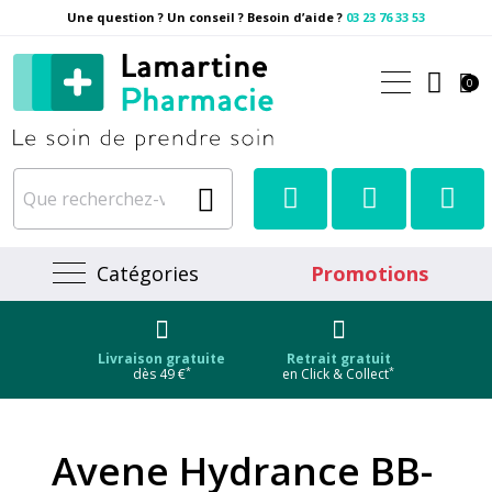
Une question ? Un conseil ? Besoin d’aide ?
03 23 76 33 53
Pharmacie Lamartine Votre
0
Catégories
Promotions
Livraison gratuite
Retrait gratuit
*
*
dès 49 €
en Click & Collect
Avene Hydrance BB-