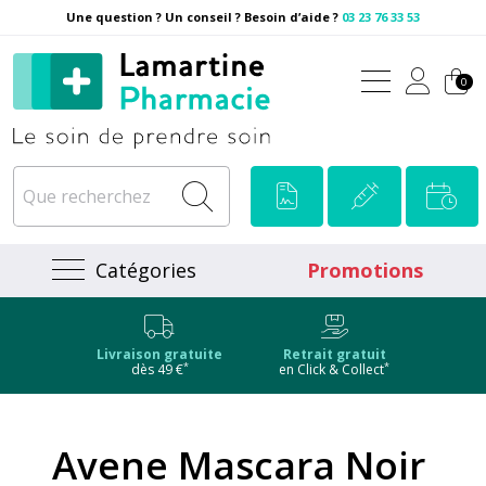
Une question ? Un conseil ? Besoin d’aide ?
03 23 76 33 53
Pharmacie Lamartine Votre
0
Catégories
Promotions
Livraison gratuite
Retrait gratuit
*
*
dès 49 €
en Click & Collect
Avene Mascara Noir