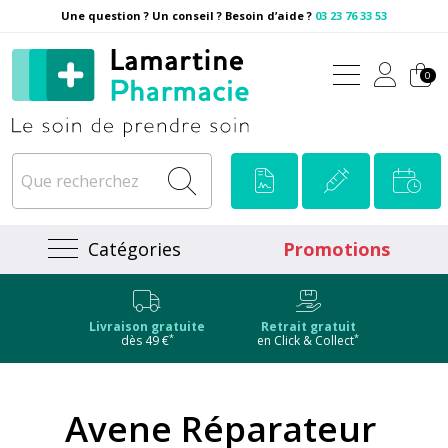
Une question ? Un conseil ? Besoin d’aide ?
03 23 76 33 53
Pharmacie Lamartine Votre
0
Catégories
Promotions
Livraison gratuite
Retrait gratuit
*
*
dès 49 €
en Click & Collect
Avene Réparateur