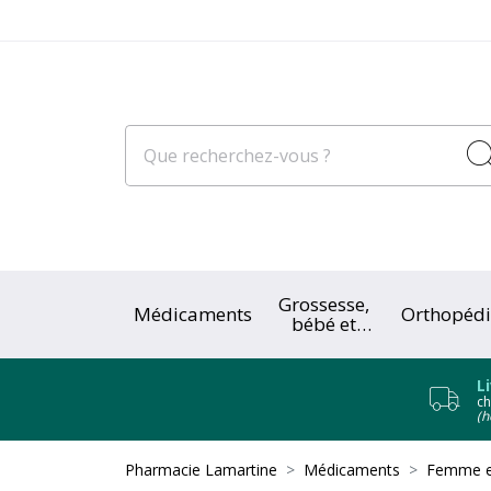
Grossesse,
Médicaments
Orthopédi
bébé et
enfant
L
ch
(h
Pharmacie Lamartine
Médicaments
Femme et