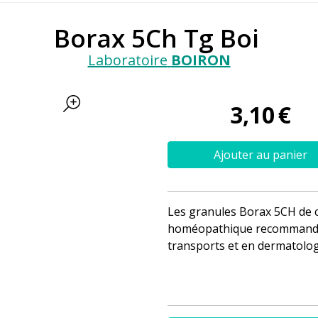
Borax 5Ch Tg Boi
Laboratoire
BOIRON
3
,
10
€
Ajouter au panier
Les granules Borax 5CH de 
homéopathique recommandé e
transports et en dermatologi