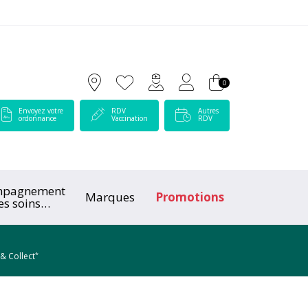
 Lamartine Votre pharmacie en ligne à votre service
0
Envoyez votre
RDV
Autres
ordonnance
Vaccination
RDV
mpagnement
Marques
Promotions
es soins
ologiques
*
 & Collect