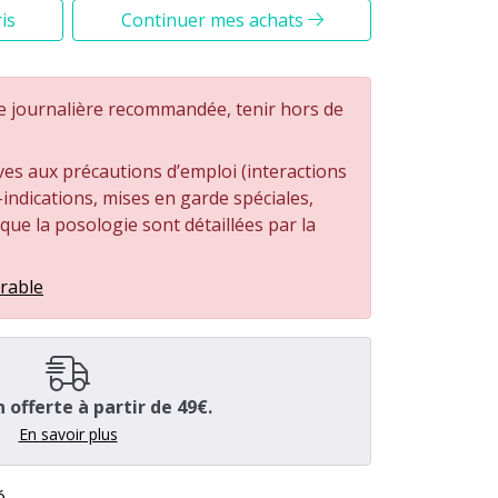
is
Continuer mes achats
e journalière recommandée, tenir hors de
ves aux précautions d’emploi (interactions
ndications, mises en garde spéciales,
i que la posologie sont détaillées par la
irable
n offerte à partir de 49€.
En savoir plus
é