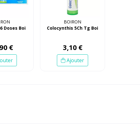
IRON
BOIRON
 6 Doses Boi
Colocynthis 5Ch Tg Boi
90
€
3
,
10
€
outer
Ajouter