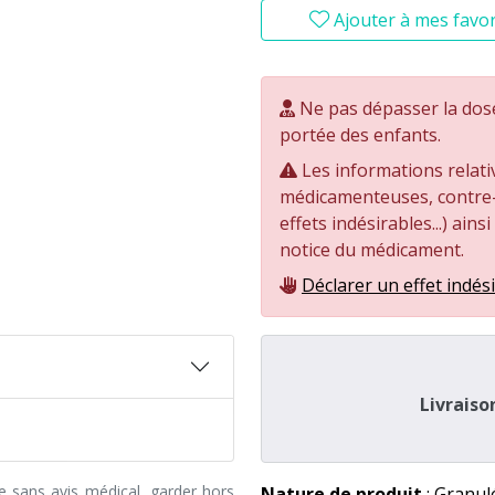
Ajouter à mes favor
Ne pas dépasser la dos
portée des enfants.
Les informations relati
médicamenteuses, contre-i
effets indésirables...) ains
notice du médicament.
Déclarer un effet indés
Livraiso
e sans avis médical, garder hors
Nature de produit
: Granul