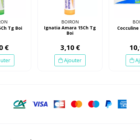
RON
BOIRON
BO
Ignatia Amara 15Ch Tg
5Ch Tg Boi
Cocculine
Boi
0
€
3
,
10
€
10
,
uter
Ajouter
Aj