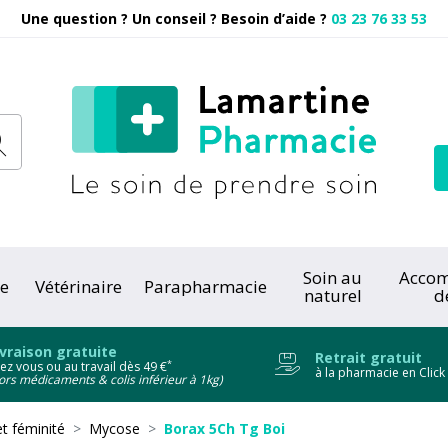
Une question ? Un conseil ? Besoin d’aide ?
03 23 76 33 53
Pharmacie
Soin au
Acco
e
Vétérinaire
Parapharmacie
naturel
d
onc
ivraison gratuite
Retrait gratuit
*
ez vous ou au travail dès 49 €
à la pharmacie en Click
ors médicaments & colis inférieur à 1kg)
 féminité
Mycose
Borax 5Ch Tg Boi