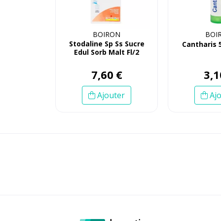
BOIRON
BOI
Stodaline Sp Ss Sucre
Cantharis 
Edul Sorb Malt Fl/2
7
,
60
€
3
,
1
Ajouter
Ajo