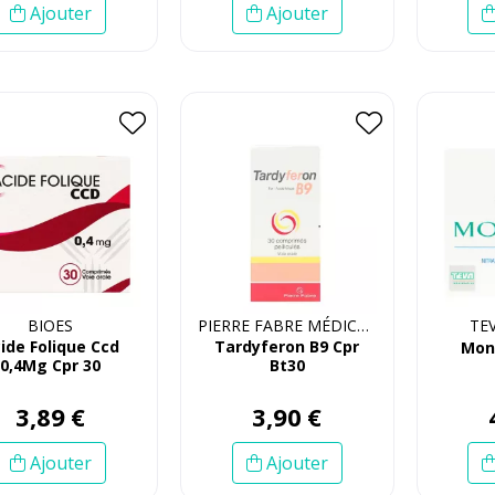
Ajouter
Ajouter
BIOES
PIERRE FABRE MÉDICAMENT
TE
ide Folique Ccd
Tardyferon B9 Cpr
Mon
0,4Mg Cpr 30
Bt30
3
,
89
€
3
,
90
€
Ajouter
Ajouter