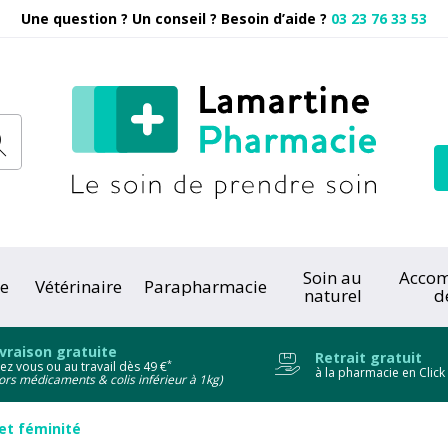
Une question ? Un conseil ? Besoin d’aide ?
03 23 76 33 53
Pharmacie
Soin au
Acco
e
Vétérinaire
Parapharmacie
naturel
d
onc
ivraison gratuite
Retrait gratuit
*
ez vous ou au travail dès 49 €
à la pharmacie en Click
ors médicaments & colis inférieur à 1kg)
t féminité