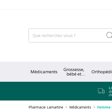
Grossesse,
Médicaments
Orthopédi
bébé et
enfant
L
ch
(h
Pharmacie Lamartine
Médicaments
Femme e