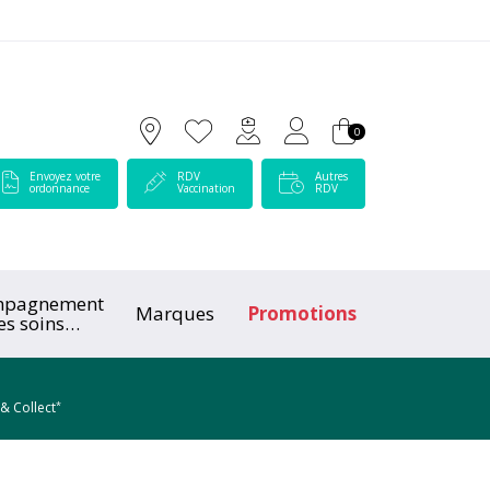
 Lamartine Votre pharmacie en ligne à votre service
0
Envoyez votre
RDV
Autres
ordonnance
Vaccination
RDV
mpagnement
Marques
Promotions
es soins
ologiques
*
 & Collect