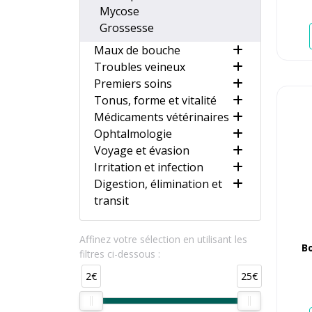
Mycose
Grossesse
Maux de bouche
Troubles veineux
Premiers soins
Tonus, forme et vitalité
Médicaments vétérinaires
Ophtalmologie
Voyage et évasion
Irritation et infection
Digestion, élimination et
transit
Affinez votre sélection en utilisant les
B
filtres ci-dessous :
2€
25€