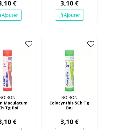
3
,
10
€
3
,
10
€
Ajouter
Ajouter
BOIRON
BOIRON
m Maculatum
Colocynthis 5Ch Tg
Ch Tg Boi
Boi
3
,
10
€
3
,
10
€