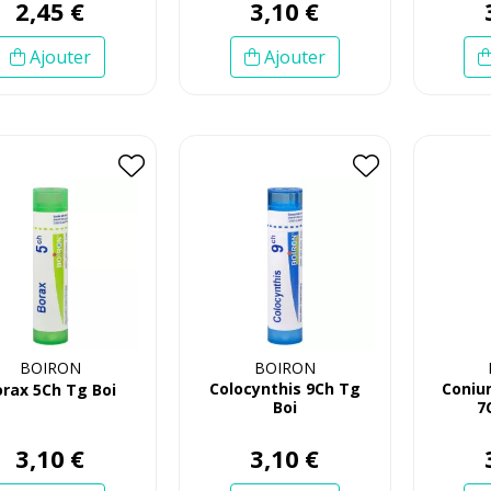
2
,
45
€
3
,
10
€
Ajouter
Ajouter
BOIRON
BOIRON
Colocynthis 9Ch Tg
Coniu
orax 5Ch Tg Boi
Boi
7
3
,
10
€
3
,
10
€