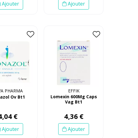
Ajouter
Ajouter
VA PHARMA
EFFIK
Lomexin 600Mg Caps
azol Ov Bt1
Vag Bt1
4
,
04
€
4
,
36
€
Ajouter
Ajouter