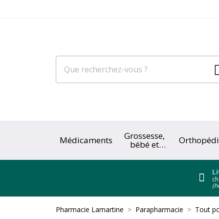
Grossesse,
Médicaments
Orthopédi
bébé et
enfant
Li
ch
(h
Pharmacie Lamartine
Parapharmacie
Tout po