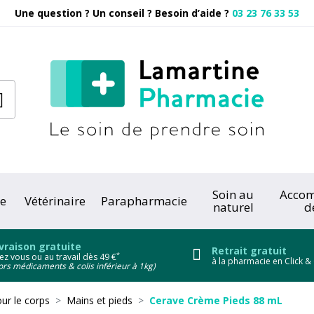
Une question ? Un conseil ? Besoin d’aide ?
03 23 76 33 53
Pharmacie
Soin au
Acco
e
Vétérinaire
Parapharmacie
naturel
d
onc
vraison gratuite
Retrait gratuit
*
ez vous ou au travail dès 49 €
à la pharmacie en Click & 
ors médicaments & colis inférieur à 1kg)
ur le corps
Mains et pieds
Cerave Crème Pieds 88 mL