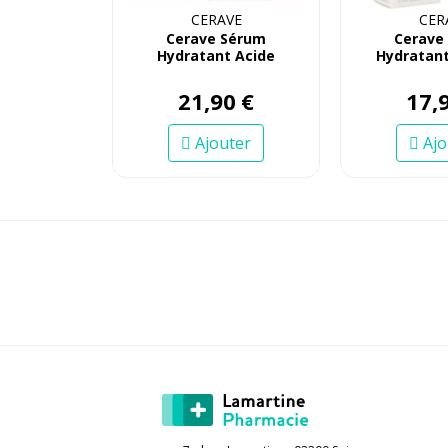
CERAVE
CER
Cerave Sérum
Cerave
Hydratant Acide
Hydratant
Hyaluronique 30mL
Spf50
21
,
90
€
17
,
Ajouter
Ajo