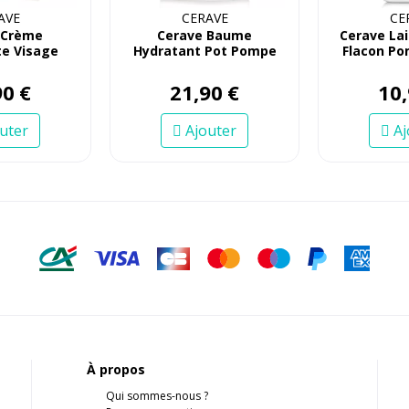
AVE
CERAVE
CE
 Crème
Cerave Baume
Cerave La
e Visage
Hydratant Pot Pompe
Flacon Po
 52mL
90
€
21
,
90
€
10
,
uter
Ajouter
Aj
À propos
Qui sommes-nous ?