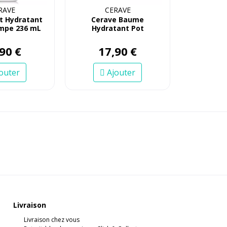
RAVE
CERAVE
it Hydratant
Cerave Baume
mpe 236 mL
Hydratant Pot
90
€
17
,
90
€
outer
Ajouter
Livraison
Livraison chez vous