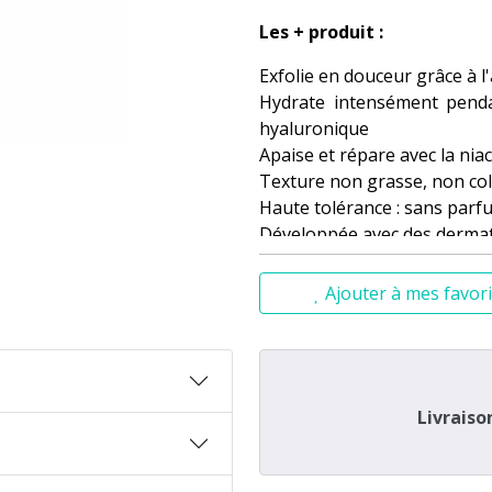
Les + produit :
Exfolie en douceur grâce à l
Hydrate intensément penda
hyaluronique
Apaise et répare avec la nia
Texture non grasse, non col
Haute tolérance : sans par
Développée avec des dermat
Ajouter à mes favori
Pourquoi on l’adore ?
Parce qu’elle transforme le
dès les premières application
cocooning pour vos pieds !
Livraiso