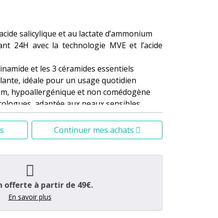
'acide salicylique et au lactate d’ammonium
nt 24H avec la technologie MVE et l’acide
cinamide et les 3 céramides essentiels
lante, idéale pour un usage quotidien
fum, hypoallergénique et non comédogène
ologues, adaptée aux peaux sensibles ‍
s
Continuer mes achats
s pieds secs et rugueux en pieds tout doux,
s, sans effet gras ni inconfort – un vrai soin
n offerte à partir de 49€.
En savoir plus