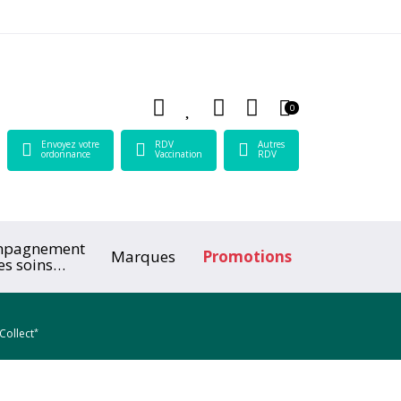
 Lamartine Votre pharmacie en ligne à votre service
0
Envoyez votre
RDV
Autres
ordonnance
Vaccination
RDV
mpagnement
Marques
Promotions
es soins
ologiques
*
Collect