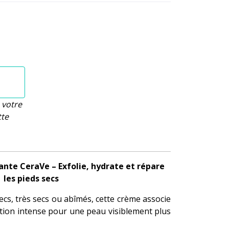
 votre
tte
nte CeraVe – Exfolie, hydrate et répare
les pieds secs
ecs, très secs ou abîmés, cette crème associe
ation intense pour une peau visiblement plus