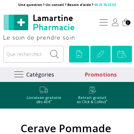
Une question ? Un conseil ? Besoin d’aide ?
03 23 76 33 53
Pharmacie Lamartine Votre
0
Catégories
Promotions
Livraison gratuite
Retrait gratuit
*
*
dès 49 €
en Click & Collect
Cerave Pommade