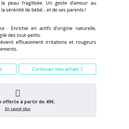
 la peau fragilisée. Un geste d’amour au
 la sérénité de bébé… et de ses parents !
 : Enrichie en actifs d’origine naturelle,
ile des tout-petits.
Prévient efficacement irritations et rougeurs
ttements.
a première application, la peau est calmée,
s
Continuer mes achats
 appliquer : Ne colle pas, ne tache pas, et se
ge.
ise dermatologique depuis plus de 70 ans,
ique.
n offerte à partir de 49€.
inégalée, sa formule clean et son efficacité
En savoir plus
urs. Un essentiel de la table à langer pour
se à chaque change. 💛