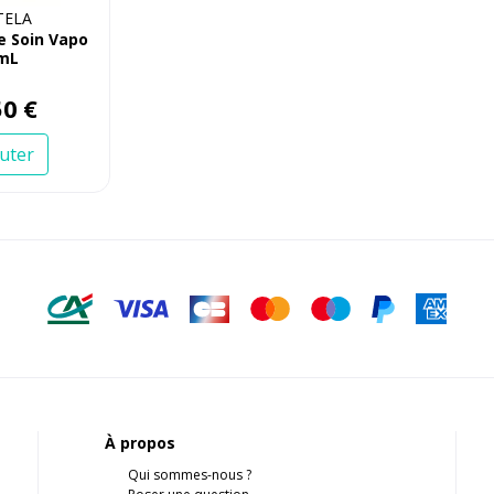
TELA
e Soin Vapo
 mL
50
€
uter
À propos
Qui sommes-nous ?