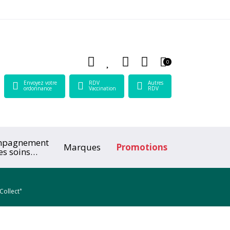
 Lamartine Votre pharmacie en ligne à votre service
0
Envoyez votre
RDV
Autres
ordonnance
Vaccination
RDV
mpagnement
Marques
Promotions
es soins
ologiques
*
Collect