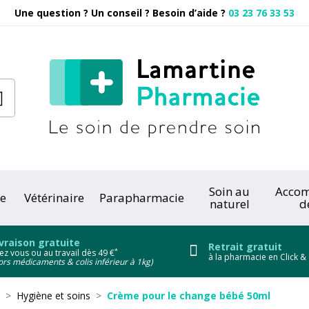
Une question ? Un conseil ? Besoin d’aide ?
03 23 76 33 53
Pharmacie
Soin au
Acco
e
Vétérinaire
Parapharmacie
naturel
d
onc
vraison gratuite
Retrait gratuit
*
ez vous ou au travail dès 49 €
à la pharmacie en Click & 
ors médicaments & colis inférieur à 1kg)
Hygiène et soins
Crème pour le change bébé 50ml