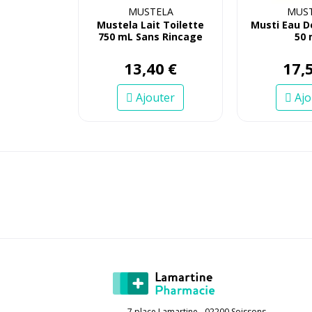
MUSTELA
MUS
Mustela Lait Toilette
Musti Eau D
750 mL Sans Rincage
50
13
,
40
€
17
,
Ajouter
Ajo
7 place Lamartine - 02200 Soissons