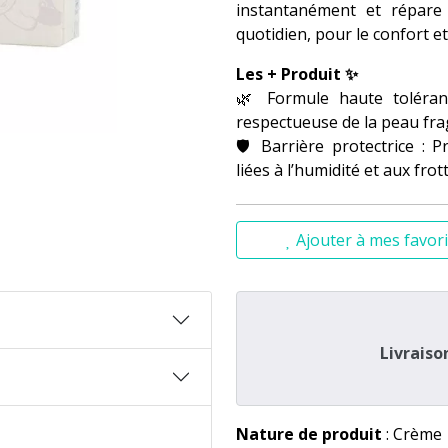
instantanément et répare
quotidien, pour le confort et
Les + Produit ✨
🌿 Formule haute tolérance
respectueuse de la peau frag
🛡️ Barrière protectrice : 
liées à l’humidité et aux fro
👶 Apaise et répare : Dès l
nourrie et adoucie.
Ajouter à mes favori
🧴 Texture riche et facile à
retire facilement au nettoya
✅ Signée Mustela : Expert
testée sous contrôle pédiatr
Livraiso
💬 Pourquoi on l’adore ?
On l’adore pour sa douceur 
redoutable contre les rouge
protéger bébé avec tendres
Nature de produit
: Crème