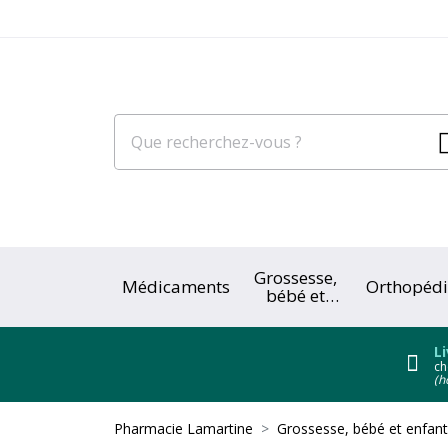
Grossesse,
Médicaments
Orthopédi
bébé et
enfant
Li
ch
(h
Pharmacie Lamartine
Grossesse, bébé et enfant