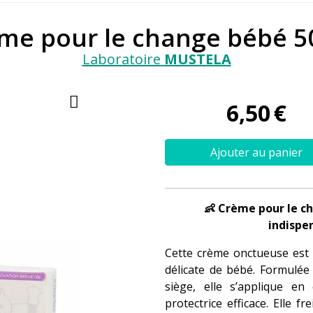
me pour le change bébé 5
Laboratoire
MUSTELA
6
,
50
€
Ajouter au panier
👶 Crème pour le c
indispe
Cette crème onctueuse est 
délicate de bébé. Formulée
siège, elle s’applique e
protectrice efficace. Elle 