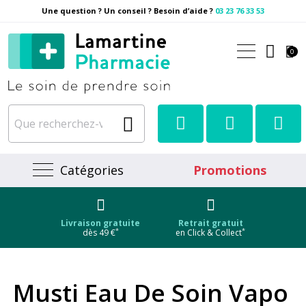
Une question ? Un conseil ? Besoin d’aide ?
03 23 76 33 53
Pharmacie Lamartine Votre
0
Catégories
Promotions
Livraison gratuite
Retrait gratuit
*
*
dès 49 €
en Click & Collect
Musti Eau De Soin Vapo