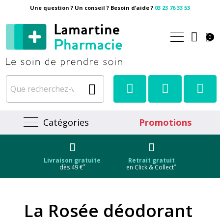
Une question ? Un conseil ? Besoin d’aide ?
03 23 76 33 53
Pharmacie Lamartine Votre
0
Catégories
Promotions
Livraison gratuite
Retrait gratuit
*
*
dès 49 €
en Click & Collect
La Rosée déodorant