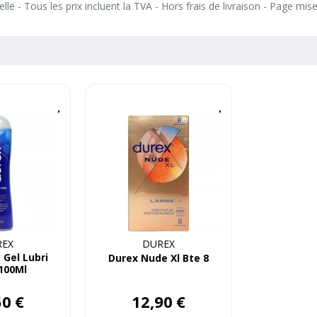
le - Tous les prix incluent la TVA - Hors frais de livraison - Page mis
REX
DUREX
 Gel Lubri
Durex Nude Xl Bte 8
100Ml
50
€
12
,
90
€