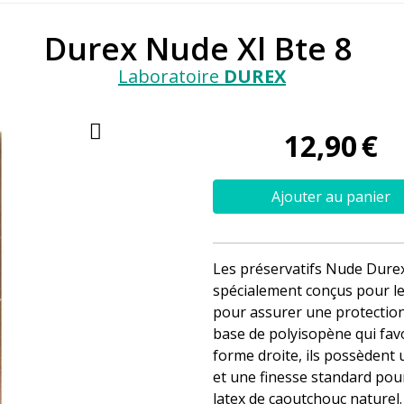
Durex Nude Xl Bte 8
Laboratoire
DUREX
12
,
90
€
Ajouter au panier
Les préservatifs Nude Durex 
spécialement conçus pour le
pour assurer une protection 
base de polyisopène qui fav
forme droite, ils possèdent u
et une finesse standard pour
latex de caoutchouc naturel