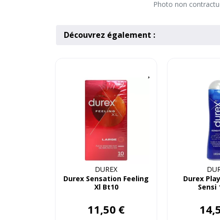
Photo non contractuel
Découvrez également :
DUREX
DU
Durex Sensation Feeling
Durex Play
Xl Bt10
Sensi 
11
,
50
€
14
,