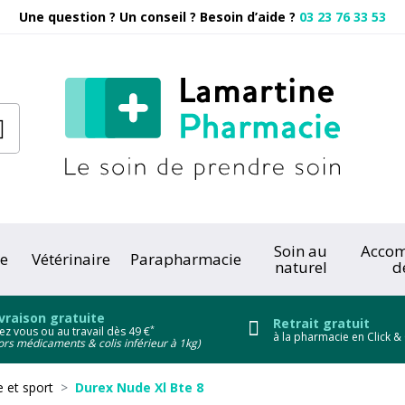
Une question ? Un conseil ? Besoin d’aide ?
03 23 76 33 53
Pharmacie
Soin au
Acco
e
Vétérinaire
Parapharmacie
naturel
d
onc
vraison gratuite
Retrait gratuit
*
ez vous ou au travail dès 49 €
à la pharmacie en Click & 
ors médicaments & colis inférieur à 1kg)
et sport
Durex Nude Xl Bte 8