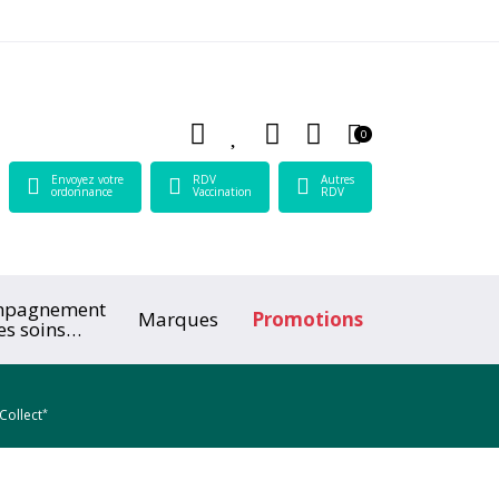
 Lamartine Votre pharmacie en ligne à votre service
0
Envoyez votre
RDV
Autres
ordonnance
Vaccination
RDV
mpagnement
Marques
Promotions
es soins
ologiques
*
Collect