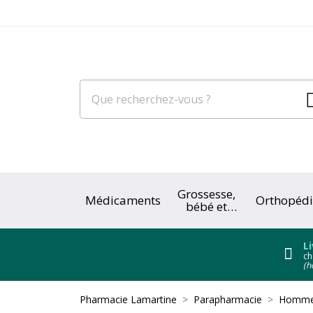
Grossesse,
Médicaments
Orthopédi
bébé et
enfant
Li
ch
(h
Pharmacie Lamartine
Parapharmacie
Homme 