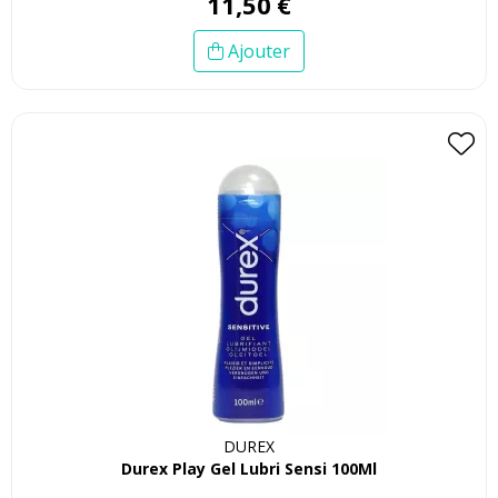
11
,
50
€
Ajouter
DUREX
Durex Play Gel Lubri Sensi 100Ml