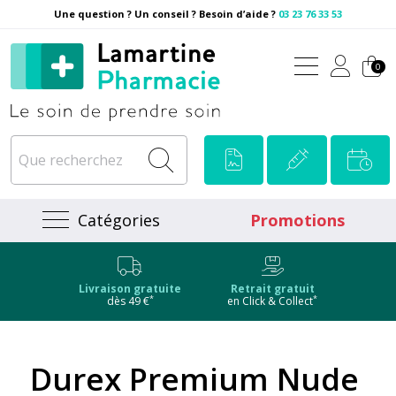
Une question ? Un conseil ? Besoin d’aide ?
03 23 76 33 53
Pharmacie Lamartine Votre
0
Catégories
Promotions
Livraison gratuite
Retrait gratuit
*
*
dès 49 €
en Click & Collect
Durex Premium Nude