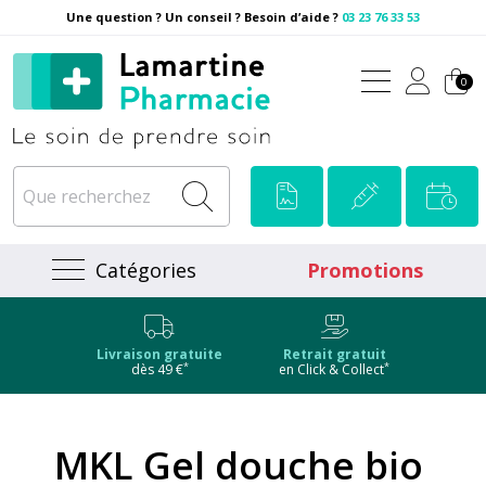
Une question ? Un conseil ? Besoin d’aide ?
03 23 76 33 53
Pharmacie Lamartine Votre
0
Catégories
Promotions
Livraison gratuite
Retrait gratuit
*
*
dès 49 €
en Click & Collect
MKL Gel douche bio