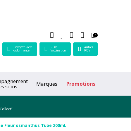
 Lamartine Votre pharmacie en ligne à votre service
0
Envoyez votre
RDV
Autres
ordonnance
Vaccination
RDV
mpagnement
Marques
Promotions
es soins
ologiques
*
Collect
che Fleur osmanthus Tube 200mL