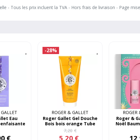
le - Tous les prix incluent la TVA - Hors frais de livraison - Page mis
-28%
 GALLET
ROGER & GALLET
ROGER 
llet Eau
Roger Gallet Gel Douche
Roger & Ga
ienfaisante
Bois bois orange Tube
Noël Baum
yale 100mL
200mL
Crème
7
,
20
€
90
€
5
,
20
€
12
,