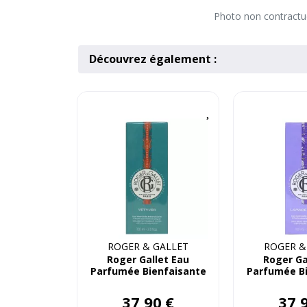
Photo non contractuel
Découvrez également :
ROGER & GALLET
ROGER &
Roger Gallet Eau
Roger Ga
Parfumée Bienfaisante
Parfumée B
Vetyver 100mL
Lavande Ro
37
,
90
€
37
,