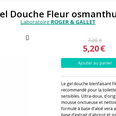
Gel Douche Fleur osmanth
Laboratoire
ROGER & GALLET
7
,
20
€
5
,
20
€
Ajouter au panier
Le gel douche bienfaisant F
recommandé pour la toilett
sensibles. Ultra-doux, d'ori
mousse onctueuse et nettoie
formulé à base d'aloé vera 
base d'extrait d'abricot et 