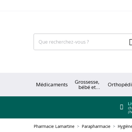
Grossesse,
Médicaments
Orthopédi
bébé et
enfant
Li
ch
(h
Pharmacie Lamartine
Parapharmacie
Hygiène