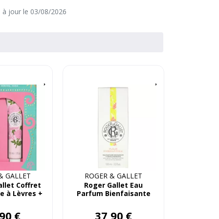
e à jour le 03/08/2026
& GALLET
ROGER & GALLET
llet Coffret
Roger Gallet Eau
e à Lèvres +
Parfum Bienfaisante
 Mains
Fleur Osmanthus
Fl100mL
90
€
37
,
90
€