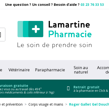
Une question ? Un conseil ? Besoin d’aide ?
03 23 76 33 53
Pharmacie
Soin au
Acco
e
Vétérinaire
Parapharmacie
naturel
d
onc
vraison gratuite
Retrait gratuit
*
ez vous ou au travail dès 49 €
à la pharmacie en Click & 
ors médicaments & colis inférieur à 1kg)
 et prévention
Corps visage et mains
Roger Gallet Gel Dou