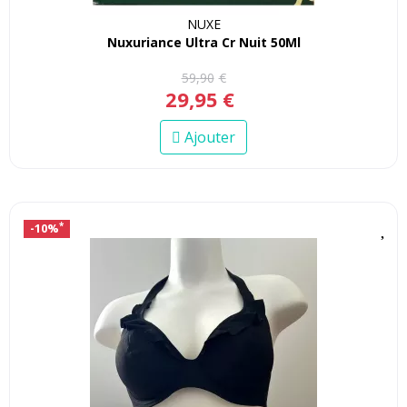
NUXE
Nuxuriance Ultra Cr Nuit 50Ml
59
,
90
€
29
,
95
€
Ajouter
-10%
*