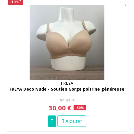
-10%
*
FREYA
FREYA Deco Nude - Soutien Gorge poitrine généreuse
59
,
95
€
30
,
00
€
-50%
Ajouter