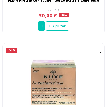
FREYA Firecracke - Soutien Gorge poitrine généreuse
72
,
95
€
30
,
00
€
-59%
Ajouter
-50%