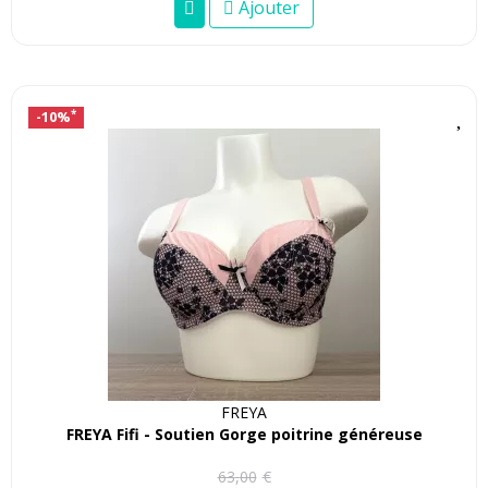
Ajouter
-10%
*
FREYA
FREYA Fifi - Soutien Gorge poitrine généreuse
63
,
00
€