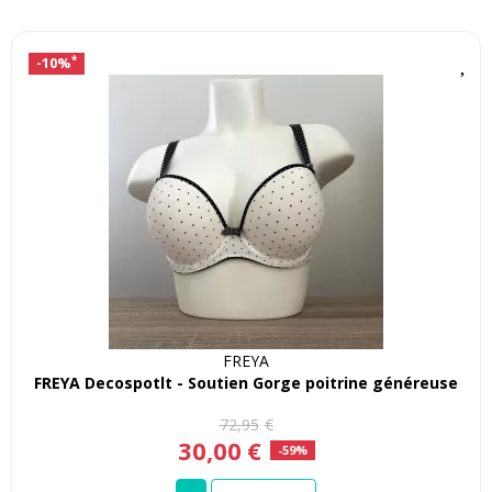
-10%
*
FREYA
FREYA Decospotlt - Soutien Gorge poitrine généreuse
72
,
95
€
30
,
00
€
-59%