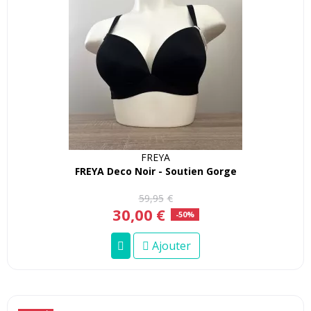
FREYA
FREYA Deco Noir - Soutien Gorge
59
,
95
€
30
,
00
€
-50%
Ajouter