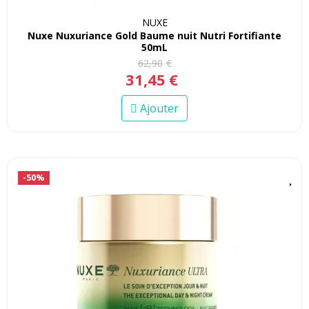
NUXE
Nuxe Nuxuriance Gold Baume nuit Nutri Fortifiante
50mL
62
,
90
€
31
,
45
€
Ajouter
-50%