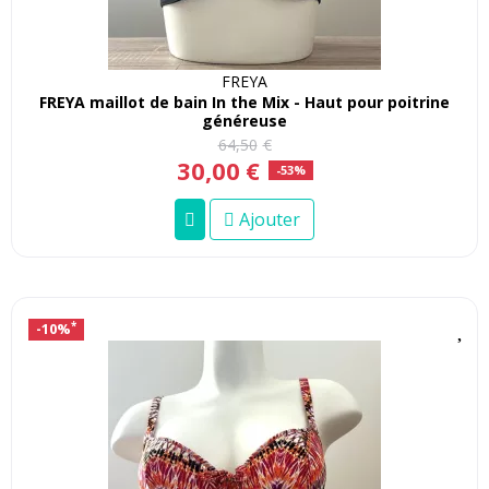
FREYA
FREYA maillot de bain In the Mix - Haut pour poitrine
généreuse
64
,
50
€
30
,
00
€
-53%
Ajouter
-10%
*