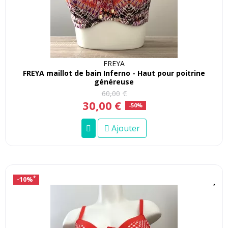
FREYA
FREYA maillot de bain Inferno - Haut pour poitrine
généreuse
60
,
00
€
30
,
00
€
-50%
Ajouter
-10%
*