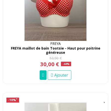
FREYA
FREYA maillot de bain Tootsie - Haut pour poitrine
généreuse
53
,
90
€
30
,
00
€
-44%
Ajouter
-10%
*