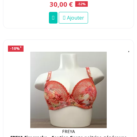
30
,
00
€
-52%
Ajouter
-10%
*
FREYA