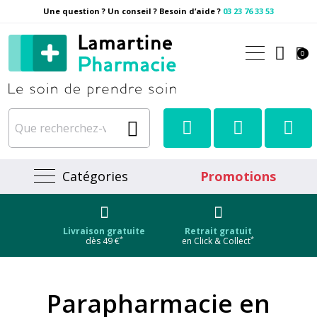
Une question ? Un conseil ? Besoin d’aide ?
03 23 76 33 53
Pharmacie Lamartine Votre
0
Catégories
Promotions
Livraison gratuite
Retrait gratuit
*
*
dès 49 €
en Click & Collect
Parapharmacie en