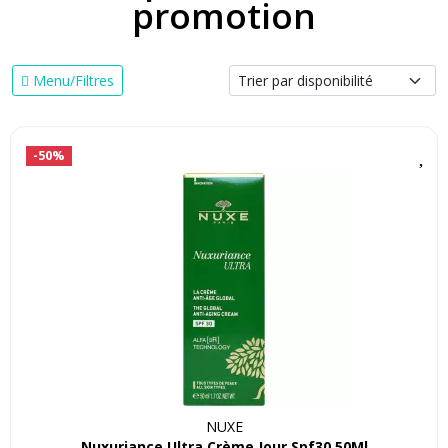
promotion
Menu/Filtres
-50%
NUXE
Nuxuriance Ultra Crème Jour Spf30 50Ml