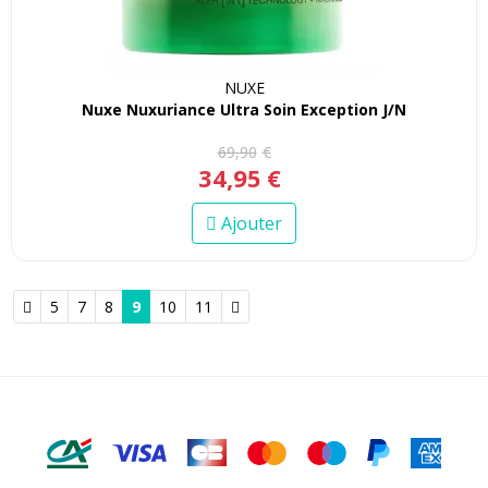
NUXE
Nuxe Nuxuriance Ultra Soin Exception J/N
69
,
90
€
34
,
95
€
Ajouter
5
7
8
9
10
11