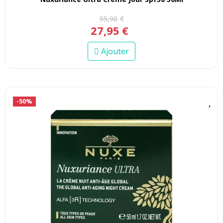
55
,
90
€
27
,
95
€
Ajouter
-50%