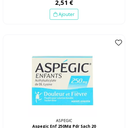
2
,
51
€
Ajouter
ASPEGIC
Aspegic Enf 250Mg Pdr Sach 20