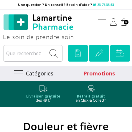
Une question ? Un conseil ? Besoin d’aide ?
03 23 76 33 53
Pharmacie Lamartine Votre
0
Catégories
Promotions
Livraison gratuite
Retrait gratuit
*
*
dès 49 €
en Click & Collect
Douleur et fièvre