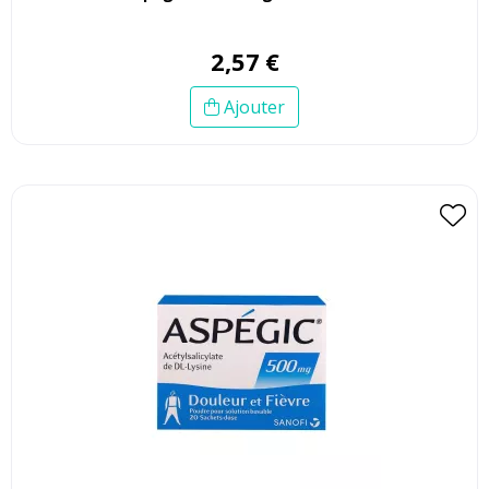
2
,
57
€
Ajouter