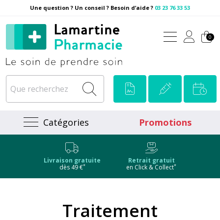
Une question ? Un conseil ? Besoin d’aide ?
03 23 76 33 53
Pharmacie Lamartine Votre
0
Catégories
Promotions
Livraison gratuite
Retrait gratuit
*
*
dès 49 €
en Click & Collect
Traitement