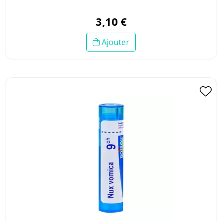
3
,
10
€
Ajouter