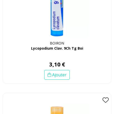
BOIRON
Lycopodium Clav. 9Ch Tg Boi
3
,
10
€
Ajouter