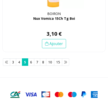
BOIRON
Nux Vomica 15Ch Tg Boi
3
,
10
€
Ajouter
3
4
5
6
7
8
10
15