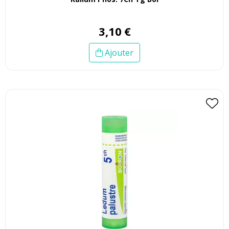
3
,
10
€
Ajouter