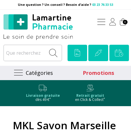
Une question ? Un conseil ? Besoin d’aide ?
03 23 76 33 53
Pharmacie Lamartine Votre
0
Catégories
Promotions
Livraison gratuite
Retrait gratuit
*
*
dès 49 €
en Click & Collect
MKL Savon Marseille